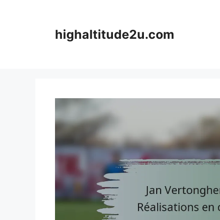
Skip
to
content
highaltitude2u.com