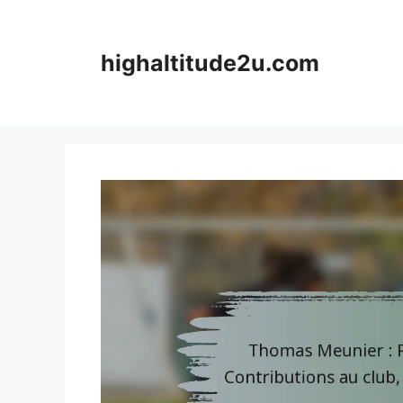
Skip
to
content
highaltitude2u.com