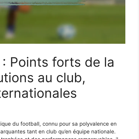
 Points forts de la
utions au club,
ernationales
que du football, connu pour sa polyvalence en
 marquantes tant en club qu’en équipe nationale.