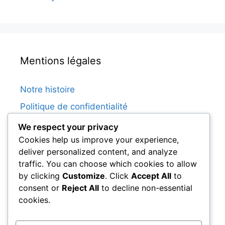
Mentions légales
Notre histoire
Politique de confidentialité
Contactez-nous
We respect your privacy
Cookies help us improve your experience,
Conditions de service
deliver personalized content, and analyze
Politique de cookies
traffic. You can choose which cookies to allow
by clicking
Customize
. Click
Accept All
to
consent or
Reject All
to decline non-essential
Catégories
cookies.
Biographies des joueurs